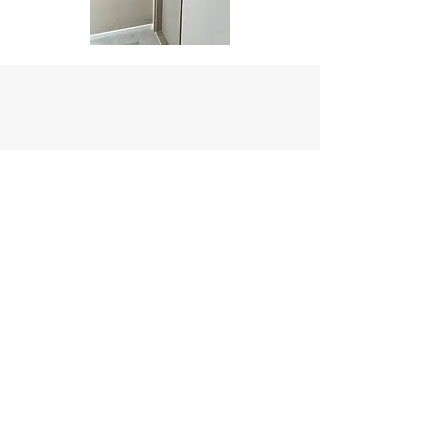
İletişim
Çınarlı, Orman Sk., 17760 Gökçeada/
Çanakkale, Türkiye